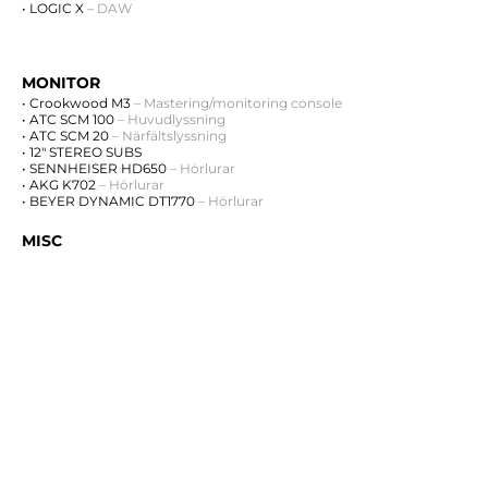
• LOGIC X
– DAW
MONITOR
• Crookwood M3
– Mastering/monitoring console
• ATC SCM 100
– Huvudlyssning
• ATC SCM 20
– Närfältslyssning
• 12″ STEREO SUBS
• SENNHEISER HD650
– Hörlurar
• AKG K702
– Hörlurar
• BEYER DYNAMIC DT1770
– Hörlurar
MISC
• TECHNICS SL1000 MK2
–
Vinylspelare
• STUDER A80
– 1/4″ Stereo Rullbandspelare
• TORE SEEM
– Summeringsmixer
• STUDER A727
– CD-spelare
• NAD
– Kassettedeck
• SONY 7010
– DAT-bandspelare