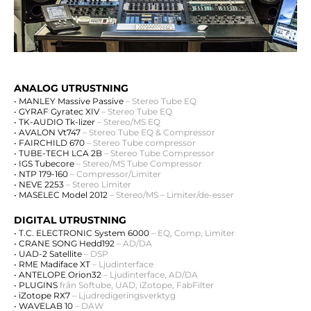
ANALOG UTRUSTNING
• MANLEY Massive Passive
– Stereo Tube EQ
• GYRAF Gyratec XIV
– Stereo Tube EQ
• TK-AUDIO Tk-lizer
– Stereo/MS EQ
• AVALON Vt747
– Stereo Tube EQ & Compressor
• FAIRCHILD 670
–
Stereo Tube compressor
• TUBE-TECH LCA 2B
– Stereo Tube Compressor
• IGS Tubecore
– Stereo/MS Tube Compressor
• NTP 179-160
– Compressor/Limiter
• NEVE 2253
– Stereo Limiter
• MASELEC Model 2012
– Stereo/MS – Limiter/de-esser
DIGITAL UTRUSTNING
• T.C. ELECTRONIC System 6000
–
EQ, Comp, Limiter
• CRANE SONG Hedd192
– AD/DA
• UAD-2 Satellite
–
DSP
• RME Madiface XT
– Ljudinterface
• ANTELOPE Orion32
– Ljudinterface, AD/DA
• PLUGINS
från Softube, UAD, iZotope, FabFilter
• iZotope RX7
– Ljudredigeringsverktyg
• WAVELAB 10
– DAW